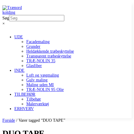
Søg
×
UDE
Facademaling
Grunder
Heldækkende træbeskyttelse
Transparent træbeskyttelse
TRÆ-NOLIN 35
Glasfiber
INDE
Loft og vægmaling
Gulv maling
Maling uden MI
TRÆ-NOLIN 95 Olie
TILBEHØR
Tilbehør
Malerværktøj
ERHVERV
Forside
/ Varer tagged “DUO TAPE”
DUO TAPE