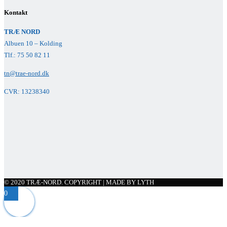
Kontakt
TRÆ NORD
Albuen 10 – Kolding
Tlf.: 75 50 82 11
tn@trae-nord.dk
CVR: 13238340
© 2020 TRÆ-NORD. COPYRIGHT | MADE BY LYTH
0