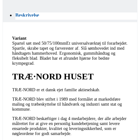
Beskrivelse
Variant
Spartel sæt med 50/75/100mmEt universalværktøj til forarbejdet.
Spartle, skrabe tapet og farverester af. Slå sømhovedet ind med
håndtagets hammerhoved. Ergonomisk, gummihåndtag og
fleksibelt blad. Bladet har et afrundet hjørne for bedste
krympegrad.
TRÆ·NORD HUSET
TRÆ-NORD er et dansk ejet familie aktieselskab.
TRÆ-NORD blev stiftet i 1989 med formålet at markedsføre
maling og træbeskyttelse til håndværk og industri samt stat og
kommune.
TRÆ-NORD beskæftiger i dag 4 medarbejdere, der alle arbejder
målrettet for at give en personlig kundebetjening samt levere
ensartede produkter, kvalitet og leveringssikkerhed, som er
nøgleordene for godt samarbejde.