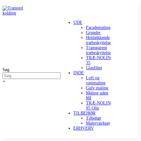
UDE
Facademaling
Grunder
Heldækkende
træbeskyttelse
Transparent
træbeskyttelse
TRÆ-NOLIN
35
Glasfiber
Søg
INDE
Loft og
×
vægmaling
Gulv maling
Maling uden
MI
TRÆ-NOLIN
95 Olie
TILBEHØR
Tilbehør
Malerværktøj
ERHVERV