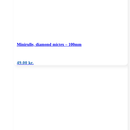
Minirulle, diamond mictex – 100mm
49.00
kr.