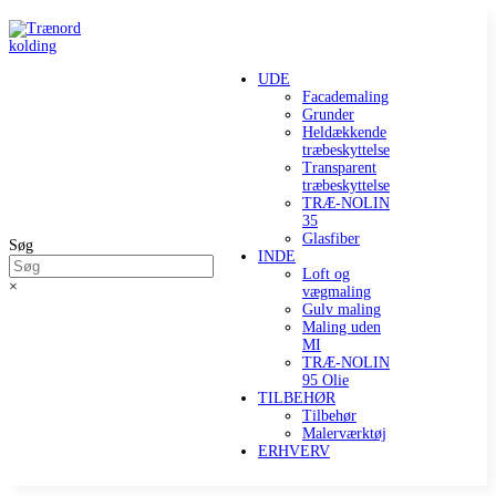
UDE
Facademaling
Grunder
Heldækkende
træbeskyttelse
Transparent
træbeskyttelse
TRÆ-NOLIN
35
Glasfiber
Søg
INDE
Loft og
×
vægmaling
Gulv maling
Maling uden
MI
TRÆ-NOLIN
95 Olie
TILBEHØR
Tilbehør
Malerværktøj
ERHVERV