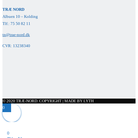
TRÆ NORD
Albuen 10 – Kolding
Tlf.: 75 50 82 11
tn@trae-nord.dk
CVR: 13238340
© 2020 TRÆ-NORD. COPYRIGHT | MADE BY LYTH
0
0