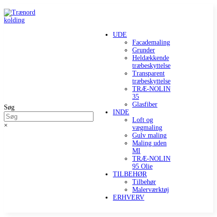
UDE
Facademaling
Grunder
Heldækkende
træbeskyttelse
Transparent
træbeskyttelse
TRÆ-NOLIN
35
Glasfiber
Søg
INDE
Loft og
×
vægmaling
Gulv maling
Maling uden
MI
TRÆ-NOLIN
95 Olie
TILBEHØR
Tilbehør
Malerværktøj
ERHVERV