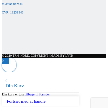
tn@trae-nord.dk
CVR: 13238340
© 2020 TRÆ-NORD. COPYRIGHT | MADE BY LYTH
0
0
Din Kurv
Din kurv er tom
Tilbage til forsiden
Fortsæt med at handle