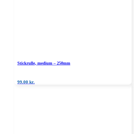
Stickrulle, medium – 250mm
99.00
kr.